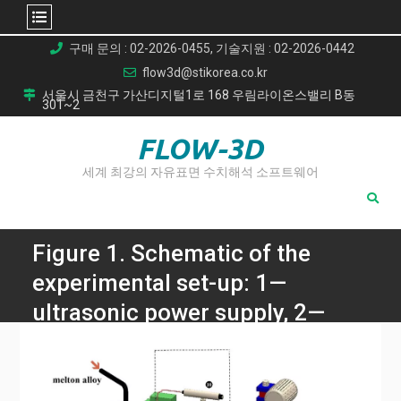
Skip
구매 문의 : 02-2026-0455, 기술지원 : 02-2026-0442
to
flow3d@stikorea.co.kr
content
서울시 금천구 가산디지털1로 168 우림라이온스밸리 B동
301~2
FLOW-3D
세계 최강의 자유표면 수치해석 소프트웨어
Figure 1. Schematic of the
experimental set-up: 1—
ultrasonic power supply, 2—
ultrasonic converter, 3—
acoustical wave-guide, 4—