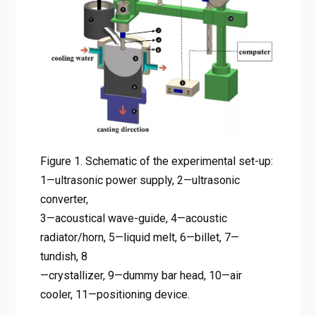
acoustic radiator/horn, 5—
liquid melt, 6—billet, 7—tundish,
8 —crystallizer, 9—dummy bar
head, 10—air cooler, 11—
positioning device.
Home
가변 주파수 초음파 처리: ZK60 마그네슘 합금의 결정립 미세
화 및 기계적 물성 극대화
Figure 1. Schematic of the experimental set-up:
Figure 1. Schematic of the experimental set-up: 1—
1—ultrasonic power supply, 2—ultrasonic
ultrasonic power supply, 2—ultrasonic converter, 3—
converter,
acoustical wave-guide, 4—acoustic radiator/horn, 5—liquid
3—acoustical wave-guide, 4—acoustic
melt, 6—billet, 7—tundish, 8 —crystallizer, 9—dummy bar
head, 10—air cooler, 11—positioning device.
radiator/horn, 5—liquid melt, 6—billet, 7—
tundish, 8
—crystallizer, 9—dummy bar head, 10—air
cooler, 11—positioning device.