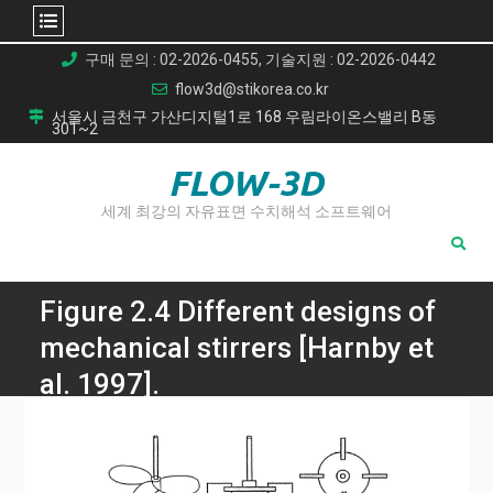
Skip
구매 문의 : 02-2026-0455, 기술지원 : 02-2026-0442
to
flow3d@stikorea.co.kr
content
서울시 금천구 가산디지털1로 168 우림라이온스밸리 B동
301~2
FLOW-3D
세계 최강의 자유표면 수치해석 소프트웨어
Figure 2.4 Different designs of
mechanical stirrers [Harnby et
al. 1997].
Home
고강도 전단 용탕 처리: 주조 마그네슘 및 알루미늄 복합재의
기계적 특성을 극대화하는 방법