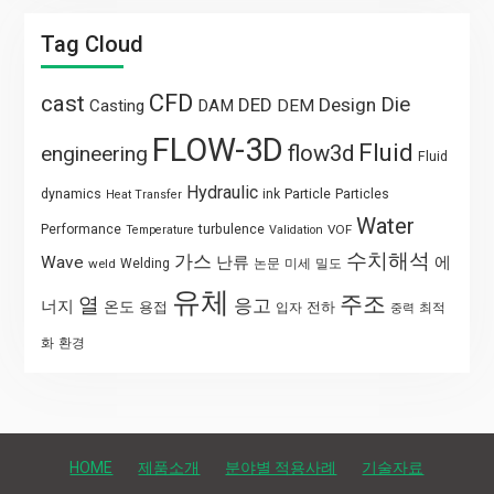
Tag Cloud
CFD
cast
Die
DED
Design
Casting
DAM
DEM
FLOW-3D
Fluid
flow3d
engineering
Fluid
Hydraulic
Particle
dynamics
ink
Particles
Heat Transfer
Water
Performance
turbulence
VOF
Temperature
Validation
수치해석
가스
Wave
난류
에
weld
Welding
논문
미세
밀도
유체
주조
열
응고
너지
온도
용접
전하
입자
최적
중력
화
환경
HOME
제품소개
분야별 적용사례
기술자료