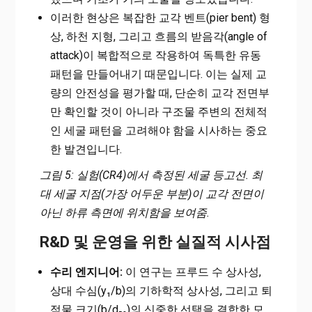
이러한 현상은 복잡한 교각 벤트(pier bent) 형
상, 하천 지형, 그리고 흐름의 받음각(angle of
attack)이 복합적으로 작용하여 독특한 유동
패턴을 만들어내기 때문입니다. 이는 실제 교
량의 안전성을 평가할 때, 단순히 교각 전면부
만 확인할 것이 아니라 구조물 주변의 전체적
인 세굴 패턴을 고려해야 함을 시사하는 중요
한 발견입니다.
그림 5: 실험(CR4)에서 측정된 세굴 등고선. 최
대 세굴 지점(가장 어두운 부분)이 교각 전면이
아닌 하류 측면에 위치함을 보여줌.
R&D 및 운영을 위한 실질적 시사점
수리 엔지니어:
이 연구는 프루드 수 상사성,
상대 수심(y₁/b)의 기하학적 상사성, 그리고 퇴
적물 크기(b/d₅₀)의 신중한 선택을 결합한 모