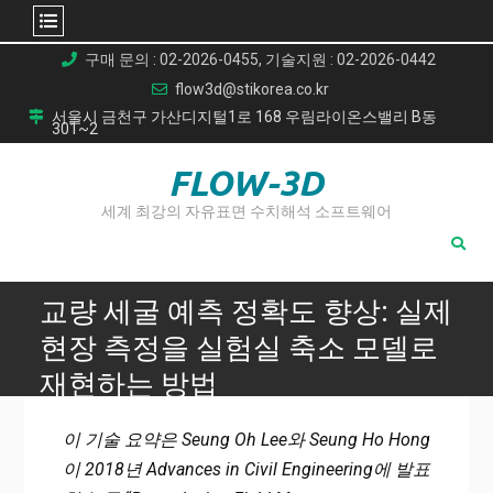
Skip
구매 문의 : 02-2026-0455, 기술지원 : 02-2026-0442
to
flow3d@stikorea.co.kr
content
서울시 금천구 가산디지털1로 168 우림라이온스밸리 B동
301~2
FLOW-3D
세계 최강의 자유표면 수치해석 소프트웨어
교량 세굴 예측 정확도 향상: 실제
현장 측정을 실험실 축소 모델로
재현하는 방법
Home
이 기술 요약은 Seung Oh Lee와 Seung Ho Hong
교량 세굴 예측 정확도 향상: 실제 현장 측정을 실험실 축소 모
이 2018년 Advances in Civil Engineering에 발표
델로 재현하는 방법