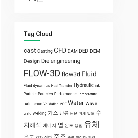
Tag Cloud
CFD
cast
DED
Casting
DAM
DEM
engineering
Die
Design
FLOW-3D
Fluid
flow3d
Hydraulic
Fluid dynamics
ink
Heat Transfer
Particle
Particles
Performance
Temperature
Water
Wave
turbulence
VOF
Validation
수
가스
난류
weld
Welding
논문
미세
밀도
유체
열
치해석
에너지
온도
용접
주조
응고
전하
입자
최적화
환경
중력