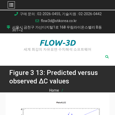
Skip
구매 문의 : 02-2026-0455, 기술지원 : 02-2026-0442
to
flow3d@stikorea.co.kr
content
서울시 금천구 가산디지털1로 168 우림라이온스밸리 B동
301~2
FLOW-3D
세계 최강의 자유표면 수치해석 소프트웨어
Figure 3 13: Predicted versus
observed ΔC values
Home
나선형 용접 강관의 잔류 응력 예측을 위한 링 할렬 시험(Ring
Splitting Test)의 유한요소 해석 모델링
Figure 3 13: Predicted versus observed ΔC values