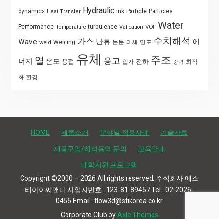
Hydraulic
Particle
dynamics
ink
Particles
Heat Transfer
Water
Performance
turbulence
VOF
Temperature
Validation
수치해석
가스
Wave
난류
에
weld
Welding
논문
미세
밀도
유체
주조
열
응고
너지
온도
용접
전하
입자
최적
중력
화
환경
HOME
제품소개
분야별 적용사례
기술자료
제품구입/해석용역 문의
교육안내
대학지원 프로그램
Copyright ©2000 – 2026 All rights reserved. 주식회사 에스
티아이씨앤디 사업자번호 : 123-81-89457 Tel : 02-2026-
0455 Email : flow3d@stikorea.co.kr
Corporate Club by
Axle Themes