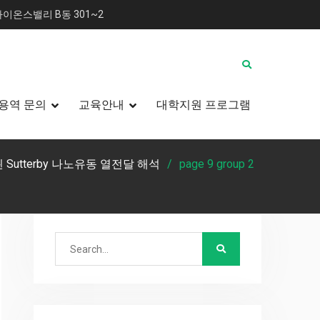
이온스밸리 B동 301~2
용역 문의
교육안내
대학지원 프로그램
utterby 나노유동 열전달 해석
page 9 group 2
Search
for: