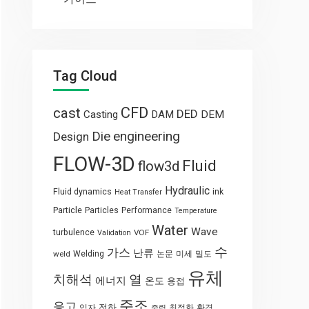
Tag Cloud
CFD
cast
DED
Casting
DAM
DEM
engineering
Die
Design
FLOW-3D
Fluid
flow3d
Hydraulic
Fluid dynamics
ink
Heat Transfer
Particle
Particles
Performance
Temperature
Water
Wave
turbulence
VOF
Validation
수
가스
난류
weld
Welding
논문
미세
밀도
유체
열
치해석
에너지
온도
용접
주조
응고
전하
입자
최적화
환경
중력