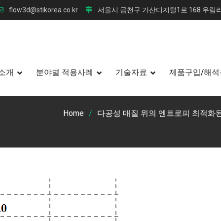
flow3d@stikorea.co.kr
서울시 금천구 가산디지털1로 168 우림라
소개
분야별 적용사례
기술자료
제품구입/해석
Home
다공성 매질 위의 엔트로피 최적화된 S