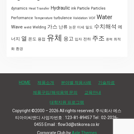
Hydraulic
Particle
dynamics
ink
Particles
Heat Transfer
Water
Performance
turbulence
VOF
Temperature
Validation
수치해석
가스
Wave
난류
에
weld
Welding
논문
미세
밀도
유체
주조
열
응고
너지
온도
용접
전하
입자
최적
중력
화
환경
HOME
제품소개
분야별 적용사례
기술자료
제품구입/해석용역 문의
교육안내
대학지원 프로그램
Copyright ©2000 – 2026 All rights reserved. 주식회사 에스
티아이씨앤디 사업자번호 : 123-81-89457 Tel : 02-2026-
0455 Email : flow3d@stikorea.co.kr
Corporate Club by
Axle Themes