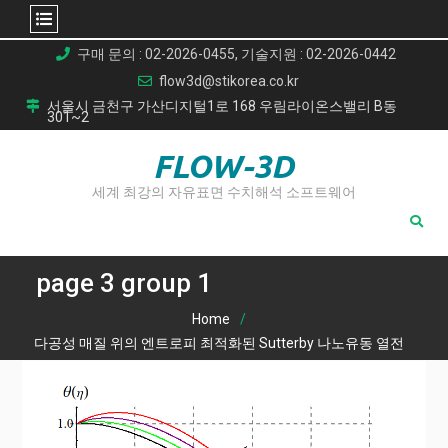
Skip
구매 문의 : 02-2026-0455, 기술지원 : 02-2026-0442
to
flow3d@stikorea.co.kr
content
서울시 금천구 가산디지털1로 168 우림라이온스밸리 B동
301~2
FLOW-3D
세계 최강의 자유표면 수치해석 소프트웨어
page 3 group 1
Home
다공성 매질 위의 엔트로피 최적화된 Sutterby 나노유동 열전
달 해석
page 3 group 1