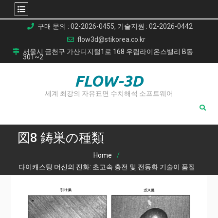
Skip
구매 문의 : 02-2026-0455, 기술지원 : 02-2026-0442
to
flow3d@stikorea.co.kr
content
서울시 금천구 가산디지털1로 168 우림라이온스밸리 B동
301~2
FLOW-3D
세계 최강의 자유표면 수치해석 소프트웨어
図8 鋳巣の種類
Home
다이캐스팅 머신의 진화: 초고속 충전 및 전동화 기술이 품질
을 혁신하는 방법
図8 鋳巣の種類