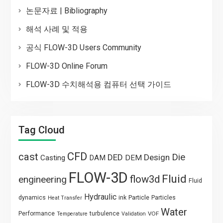
논문자료 | Bibliography
해석 사례 및 적용
공식 FLOW-3D Users Community
FLOW-3D Online Forum
FLOW-3D 수치해석용 컴퓨터 선택 가이드
Tag Cloud
CFD
cast
Die
DED
Design
Casting
DAM
DEM
FLOW-3D
Fluid
flow3d
engineering
Fluid
Hydraulic
Particle
dynamics
ink
Particles
Heat Transfer
Water
Performance
turbulence
VOF
Temperature
Validation