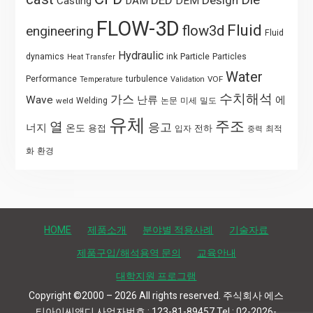
Casting
DAM
DEM
FLOW-3D
Fluid
flow3d
engineering
Fluid
Hydraulic
Particle
dynamics
ink
Particles
Heat Transfer
Water
Performance
turbulence
VOF
Temperature
Validation
수치해석
가스
Wave
난류
에
weld
Welding
논문
미세
밀도
유체
주조
열
응고
너지
온도
용접
전하
입자
최적
중력
화
환경
HOME
제품소개
분야별 적용사례
기술자료
제품구입/해석용역 문의
교육안내
대학지원 프로그램
Copyright ©2000 – 2026 All rights reserved. 주식회사 에스
티아이씨앤디 사업자번호 : 123-81-89457 Tel : 02-2026-