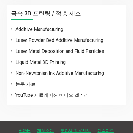
금속 3D 프린팅 / 적층 제조
Additive Manufacturing
Laser Powder Bed Additive Manufacturing
Laser Metal Deposition and Fluid Particles
Liquid Metal 3D Printing
Non-Newtonian Ink Additive Manufacturing
논문 자료
YouTube 시뮬레이션 비디오 갤러리
HOME
제품소개
분야별 적용사례
기술자료