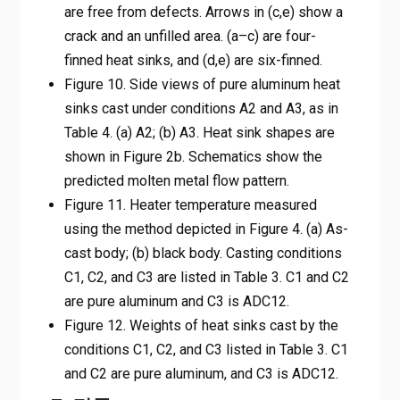
are free from defects. Arrows in (c,e) show a
crack and an unfilled area. (a–c) are four-
finned heat sinks, and (d,e) are six-finned.
Figure 10. Side views of pure aluminum heat
sinks cast under conditions A2 and A3, as in
Table 4. (a) A2; (b) A3. Heat sink shapes are
shown in Figure 2b. Schematics show the
predicted molten metal flow pattern.
Figure 11. Heater temperature measured
using the method depicted in Figure 4. (a) As-
cast body; (b) black body. Casting conditions
C1, C2, and C3 are listed in Table 3. C1 and C2
are pure aluminum and C3 is ADC12.
Figure 12. Weights of heat sinks cast by the
conditions C1, C2, and C3 listed in Table 3. C1
and C2 are pure aluminum, and C3 is ADC12.