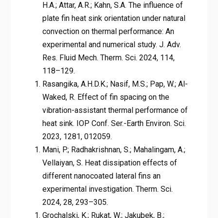
H.A.; Attar, A.R.; Kahn, S.A. The influence of
plate fin heat sink orientation under natural
convection on thermal performance: An
experimental and numerical study. J. Adv.
Res. Fluid Mech. Therm. Sci. 2024, 114,
118–129.
Rasangika, A.H.D.K.; Nasif, M.S.; Pap, W.; Al-
Waked, R. Effect of fin spacing on the
vibration-assistant thermal performance of
heat sink. IOP Conf. Ser.-Earth Environ. Sci.
2023, 1281, 012059.
Mani, P.; Radhakrishnan, S.; Mahalingam, A.;
Vellaiyan, S. Heat dissipation effects of
different nanocoated lateral fins an
experimental investigation. Therm. Sci.
2024, 28, 293–305.
Grochalski, K.; Rukat, W.; Jakubek, B.;