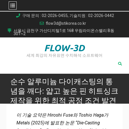
Skip
구매 문의 : 02-2026-0455, 기술지원 : 02-2026-0442
to
flow3d@stikorea.co.kr
content
서울시 금천구 가산디지털1로 168 우림라이온스밸리 B동
301~2
FLOW-3D
세계 최강의 자유표면 수치해석 소프트웨어
순수 알루미늄 다이캐스팅의 통
념을 깨다: 얇고 높은 핀 히트싱크
제작을 위한 최적 공정 조건 발견
Home
이 기술 요약은 Hiroshi Fuse와 Toshio Haga가
순수 알루미늄 다이캐스팅의 통념을 깨다: 얇고 높은 핀 히트
Metals (2025)에 발표한 논문 “Die-Casting
싱크 제작을 위한 최적 공정 조건 발견