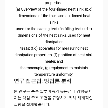
properties.
(a) Overview of the four-finned heat sink; (b,c)
dimensions of the four- and six-finned heat
sinks
used for the casting test (fin filling test); (d,e)
dimensions of the heat sinks used for heat
dissipation
tests; (f,g) apparatus for measuring heat
dissipation properties; (f) position of heat sink,
heater, and
thermocouple; (g) equipment to maintain
temperature uniformity.
연구 접근법: 방법론 분석
본 연구는 순수 알루미늄의 유동성에 영향을 미
치는 핵심 주조 조건을 규명하기 위해 체계적인
실험을 설계했습니다.