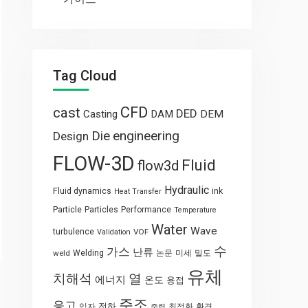
Tag Cloud
CFD
cast
DED
Casting
DAM
DEM
engineering
Die
Design
FLOW-3D
Fluid
flow3d
Hydraulic
Fluid dynamics
ink
Heat Transfer
Particle
Particles
Performance
Temperature
Water
Wave
turbulence
VOF
Validation
수
가스
난류
weld
Welding
논문
미세
밀도
유체
열
치해석
에너지
온도
용접
주조
응고
전하
입자
최적화
환경
중력