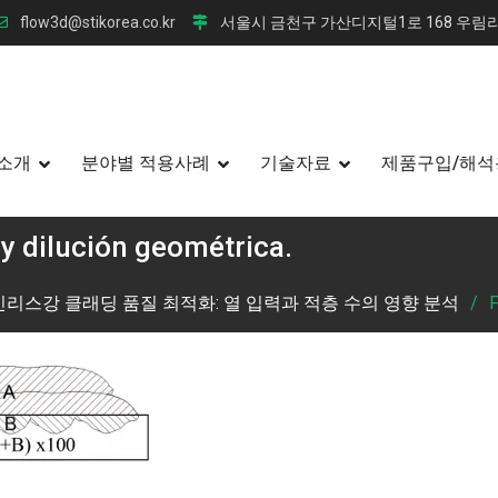
flow3d@stikorea.co.kr
서울시 금천구 가산디지털1로 168 우림라
소개
분야별 적용사례
기술자료
제품구입/해석
 y dilución geométrica.
리스강 클래딩 품질 최적화: 열 입력과 적층 수의 영향 분석
F