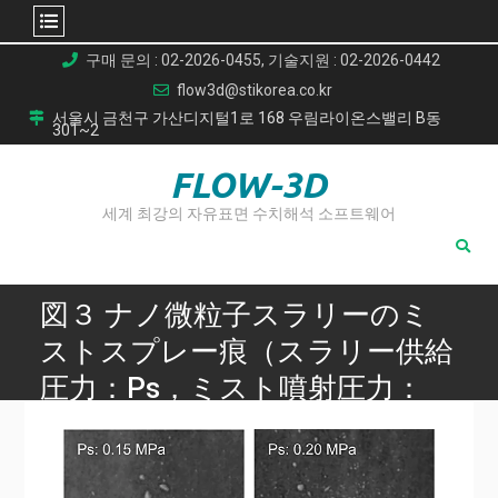
Skip
구매 문의 : 02-2026-0455, 기술지원 : 02-2026-0442
to
flow3d@stikorea.co.kr
content
서울시 금천구 가산디지털1로 168 우림라이온스밸리 B동
301~2
FLOW-3D
세계 최강의 자유표면 수치해석 소프트웨어
図３ ナノ微粒子スラリーのミ
ストスプレー痕（スラリー供給
圧力：Ps，ミスト噴射圧力：
Pm = 0
Home
써멀 나노입자 스프레이(Thermal Nanoparticle Spraying)의