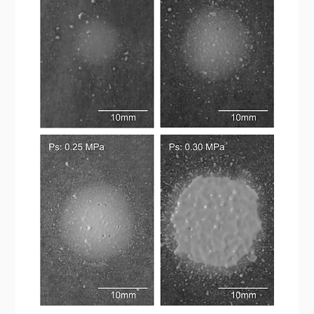
프로세스 개발
図３ ナノ微粒子スラリーのミストスプレー痕（スラリー供
給 圧力：Ps，ミスト噴射圧力：Pm = 0