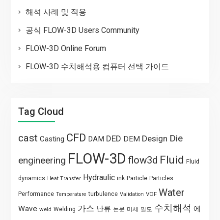
해석 사례 및 적용
공식 FLOW-3D Users Community
FLOW-3D Online Forum
FLOW-3D 수치해석용 컴퓨터 선택 가이드
Tag Cloud
CFD
cast
Die
DED
Design
Casting
DAM
DEM
FLOW-3D
Fluid
flow3d
engineering
Fluid
Hydraulic
Particle
dynamics
ink
Particles
Heat Transfer
Water
Performance
turbulence
VOF
Temperature
Validation
수치해석
가스
Wave
난류
에
weld
Welding
논문
미세
밀도