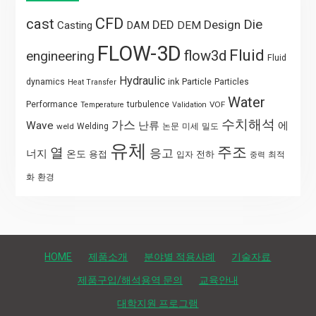
CFD
cast
Die
DED
Design
Casting
DAM
DEM
FLOW-3D
Fluid
flow3d
engineering
Fluid
Hydraulic
Particle
dynamics
ink
Particles
Heat Transfer
Water
Performance
turbulence
VOF
Temperature
Validation
수치해석
가스
Wave
난류
에
weld
Welding
논문
미세
밀도
유체
주조
열
응고
너지
온도
용접
전하
입자
최적
중력
화
환경
HOME
제품소개
분야별 적용사례
기술자료
제품구입/해석용역 문의
교육안내
대학지원 프로그램