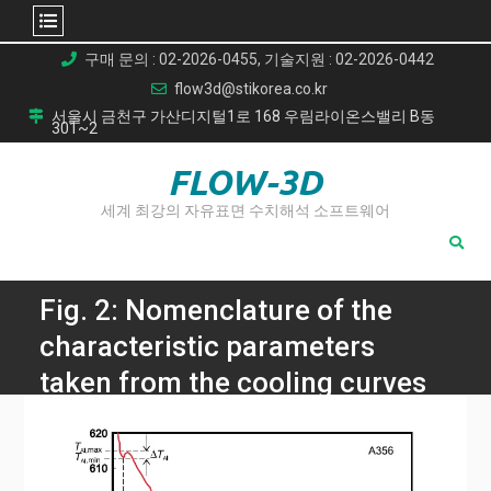
Skip
구매 문의 : 02-2026-0455, 기술지원 : 02-2026-0442
to
flow3d@stikorea.co.kr
content
서울시 금천구 가산디지털1로 168 우림라이온스밸리 B동
301~2
FLOW-3D
세계 최강의 자유표면 수치해석 소프트웨어
Fig. 2: Nomenclature of the
characteristic parameters
taken from the cooling curves
Home
열 해석을 통한 A356 알루미늄 미세조직 예측: 주조 부품 품질
향상을 위한 가이드