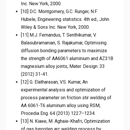
Inc. New York, 2000.
[10] D.C. Montgomery, G.C. Runger, N.F.
Hubele, Engineering statistics. 4th ed., John
Wiley & Sons Inc. New York, 2000.
[11] M.J. Fernandus, T. Senthikumar, V.
Balasubramanian, S. Rajakumar, Optimising
diffusion bonding parameters to maximize
the strength of AA6061 aluminium and AZ31B
magnesium alloy joints, Mater. Design. 33
(2012) 31-41.
[12] G. Elatharasan, V.S. Kumar, An
experimental analysis and optimization of
process parameter on friction stir welding of
AA 6061-T6 aluminum alloy using RSM,
Procedia Eng. 64 (2013) 1227–1234.
[13] N. Kiaee, M. Aghaie-Khafri, Optimization
of gas tungsten arc welding process by