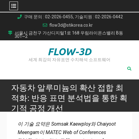
Skip
구매 문의 : 02-2026-0455, 기술지원 : 02-2026-0442
to
flow3d@stikorea.co.kr
content
서울시 금천구 가산디지털1로 168 우림라이온스밸리 B동
301~2
FLOW-3D
세계 최강의 자유표면 수치해석 소프트웨어
자동차 알루미늄의 확산 접합 최
적화: 반응 표면 분석법을 통한 획
기적 공정 개선
Home
이 기술 요약은 Somsak Kaewploy와 Chaiyoot
자동차 알루미늄의 확산 접합 최적화: 반응 표면 분석법을 통
Meengam이 MATEC Web of Conferences
한 획기적 공정 개선