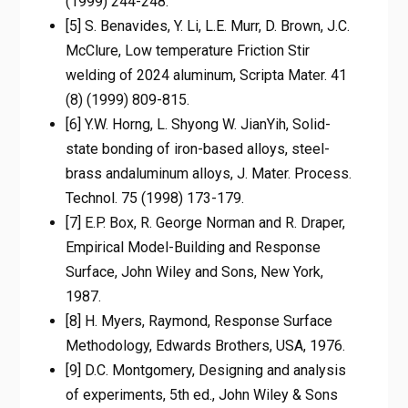
(1999) 244-248.
[5] S. Benavides, Y. Li, L.E. Murr, D. Brown, J.C.
McClure, Low temperature Friction Stir
welding of 2024 aluminum, Scripta Mater. 41
(8) (1999) 809-815.
[6] Y.W. Horng, L. Shyong W. JianYih, Solid-
state bonding of iron-based alloys, steel-
brass andaluminum alloys, J. Mater. Process.
Technol. 75 (1998) 173-179.
[7] E.P. Box, R. George Norman and R. Draper,
Empirical Model-Building and Response
Surface, John Wiley and Sons, New York,
1987.
[8] H. Myers, Raymond, Response Surface
Methodology, Edwards Brothers, USA, 1976.
[9] D.C. Montgomery, Designing and analysis
of experiments, 5th ed., John Wiley & Sons