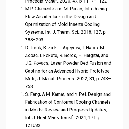
Procedia Manuf., 2020, 47, p 1117–1122
M.R. Clemente and M. Panão, Introducing
Flow Architecture in the Design and
Optimization of Mold Inserts Cooling
Systems, Int. J. Therm. Sci., 2018, 127, p
288–293
D. Torok, B. Zink, T. Ageyeva, I. Hatos, M.
Zobac, I. Fekete, R. Boros, H. Hargitai, and
J.G. Kovacs, Laser Powder Bed Fusion and
Casting for an Advanced Hybrid Prototype
Mold, J. Manuf. Process., 2022, 81, p 748–
758
S. Feng, A.M. Kamat, and Y. Pei, Design and
Fabrication of Conformal Cooling Channels
in Molds: Review and Progress Updates,
Int. J. Heat Mass Transf., 2021, 171, p
121082