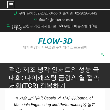
Skip
구매 문의 : 02-2026-0455, 기술지원 : 02-2026-0442
to
flow3d@stikorea.co.kr
content
서울시 금천구 가산디지털1로 168 우림라이온스밸리 B동
301~2
FLOW-3D
세계 최강의 자유표면 수치해석 소프트웨어
적층 제조 냉각 인서트의 성능 극
대화: 다이캐스팅 금형의 열 접촉
저항(TCR) 정복하기
Home
이 기술 요약은 P. Capela 외 저자가 [Journal of
적층 제조 냉각 인서트의 성능 극대화: 다이캐스팅 금형의 열
Materials Engineering and Performance]에 발표
접촉 저항(TCR) 정복하기