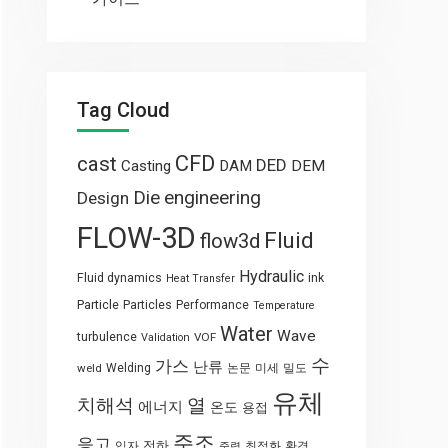
Tag Cloud
CFD
cast
DED
Casting
DAM
DEM
engineering
Die
Design
FLOW-3D
Fluid
flow3d
Hydraulic
Fluid dynamics
ink
Heat Transfer
Particle
Particles
Performance
Temperature
Water
Wave
turbulence
VOF
Validation
수
가스
난류
weld
Welding
논문
미세
밀도
유체
열
치해석
에너지
온도
용접
주조
응고
전하
입자
최적화
환경
중력