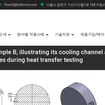
flow3d@stikorea.co.kr
서울시 금천구 가산디지털1로 168 우림라
소개
분야별 적용사례
기술자료
제품구입/해석
ple B, illustrating its cooling channel
s during heat transfer testing
조 냉각 인서트의 성능 극대화: 다이캐스팅 금형의 열 접촉 저항(T
ng its cooling channel and three Ø 2-mm orifices for the placemen