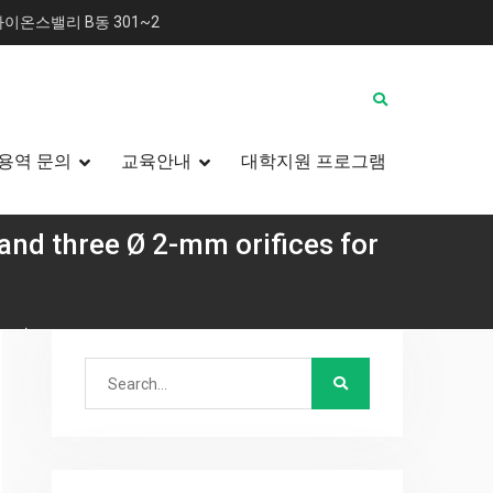
이온스밸리 B동 301~2
용역 문의
교육안내
대학지원 프로그램
 and three Ø 2-mm orifices for
CR) 정복하기
t of thermocouples during heat transfer testing
Search
for: