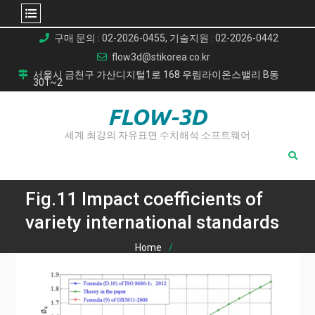
Skip
구매 문의 : 02-2026-0455, 기술지원 : 02-2026-0442
to
flow3d@stikorea.co.kr
content
서울시 금천구 가산디지털1로 168 우림라이온스밸리 B동
301~2
FLOW-3D
세계 최강의 자유표면 수치해석 소프트웨어
Fig.11 Impact coefficients of
variety international standards
Home
주조 크레인의 피로 수명 예측: 트랙 결함이 구조적 안전성에
미치는 영향 분석
Fig.11 Impact coefficients of variety international standards