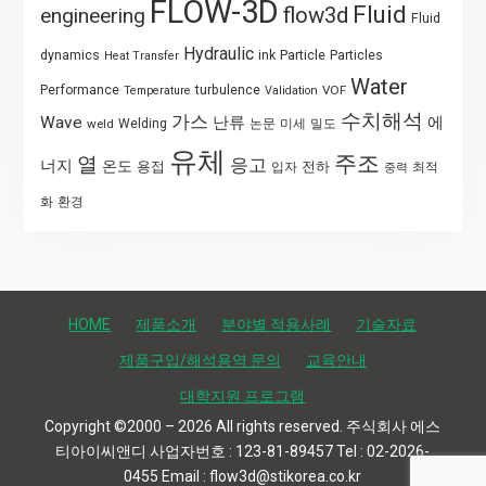
FLOW-3D
Fluid
flow3d
engineering
Fluid
Hydraulic
Particle
dynamics
ink
Particles
Heat Transfer
Water
Performance
turbulence
VOF
Temperature
Validation
수치해석
가스
Wave
난류
에
weld
Welding
논문
미세
밀도
유체
주조
열
응고
너지
온도
용접
전하
입자
최적
중력
화
환경
HOME
제품소개
분야별 적용사례
기술자료
제품구입/해석용역 문의
교육안내
대학지원 프로그램
Copyright ©2000 – 2026 All rights reserved. 주식회사 에스
티아이씨앤디 사업자번호 : 123-81-89457 Tel : 02-2026-
0455 Email : flow3d@stikorea.co.kr