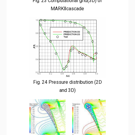
Fig. 23 Computational grid(3D) of
MARKⅡcascade
Fig. 24 Pressure distribution (2D
and 3D)