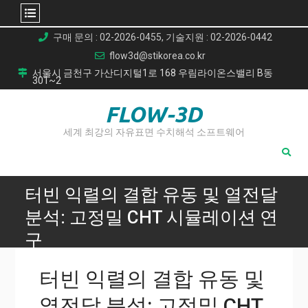
Skip
구매 문의 : 02-2026-0455, 기술지원 : 02-2026-0442
to
flow3d@stikorea.co.kr
content
서울시 금천구 가산디지털1로 168 우림라이온스밸리 B동
301~2
FLOW-3D
세계 최강의 자유표면 수치해석 소프트웨어
터빈 익렬의 결합 유동 및 열전달
분석: 고정밀 CHT 시뮬레이션 연
구
Home
터빈 익렬의 결합 유동 및
터빈 익렬의 결합 유동 및 열전달 분석: 고정밀 CHT 시뮬레이
션 연구
열전달 분석: 고정밀 CHT