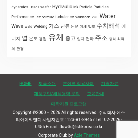
Hydraulic
Particle
dynamics
ink
Particles
Heat Transfer
Water
Performance
turbulence
VOF
Temperature
Validation
수치해석
가스
Wave
난류
에
weld
Welding
논문
미세
밀도
유체
주조
열
응고
너지
온도
용접
전하
입자
최적
중력
화
환경
HOME
제품소개
분야별 적용사례
기술자료
제품구입/해석용역 문의
교육안내
대학지원 프로그램
Copyright ©2000 – 2026 All rights reserved. 주식회사 에스
티아이씨앤디 사업자번호 : 123-81-89457 Tel : 02-2026-
0455 Email : flow3d@stikorea.co.kr
Corporate Club by
Axle Themes