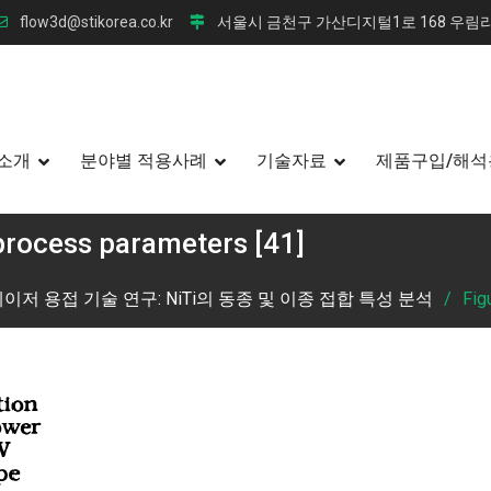
flow3d@stikorea.co.kr
서울시 금천구 가산디지털1로 168 우림라
소개
분야별 적용사례
기술자료
제품구입/해석
 process parameters [41]
레이저 용접 기술 연구: NiTi의 동종 및 이종 접합 특성 분석
Fig