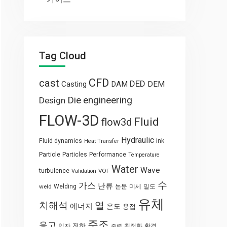
Tag Cloud
CFD
cast
DED
Casting
DAM
DEM
engineering
Die
Design
FLOW-3D
Fluid
flow3d
Hydraulic
Fluid dynamics
ink
Heat Transfer
Particle
Particles
Performance
Temperature
Water
Wave
turbulence
VOF
Validation
수
가스
난류
weld
Welding
논문
미세
밀도
유체
열
치해석
에너지
온도
용접
주조
응고
전하
입자
최적화
환경
중력