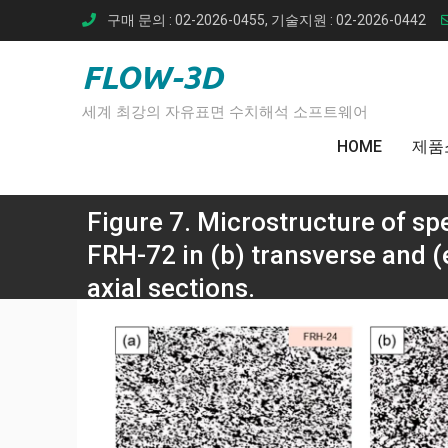
Skip
구매 문의 : 02-2026-0455, 기술지원 : 02-2026-0442
to
content
FLOW-3D
세계 최강의 자유표면 수치해석 소프트웨어
HOME
제품
Figure 7. Microstructure of sp
FRH-72 in (b) transverse and (
axial sections.
Home
4043 Al 합
Figure 7. Microstructure of specimen FRH-24 in (a) 