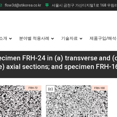
flow3d@stikorea.co.kr
서울시 금천구 가산디지털1로 168 우림라
소개
분야별 적용사례
기술자료
제품구입/해석
ecimen FRH-24 in (a) transverse and (d
e) axial sections; and specimen FRH-16
금 열주기 성능 분석: 연속 주조 직접 압연(CCDR) 공법의 고온 안정
transverse and (d) axial sections; specimen FRH-72 in (b) trans
in (c) transverse and (f) axial sections.