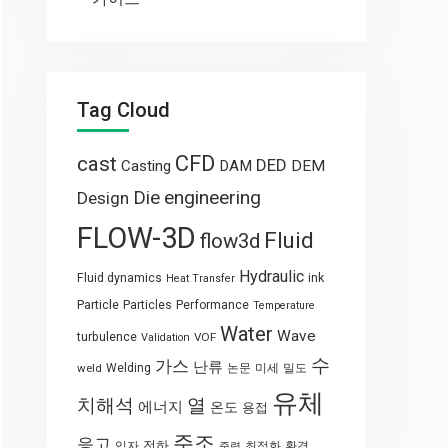
Tag Cloud
CFD
cast
DED
Casting
DAM
DEM
engineering
Die
Design
FLOW-3D
Fluid
flow3d
Hydraulic
Fluid dynamics
ink
Heat Transfer
Particle
Particles
Performance
Temperature
Water
Wave
turbulence
VOF
Validation
수
가스
난류
weld
Welding
논문
미세
밀도
유체
열
치해석
에너지
온도
용접
주조
응고
전하
입자
최적화
환경
중력