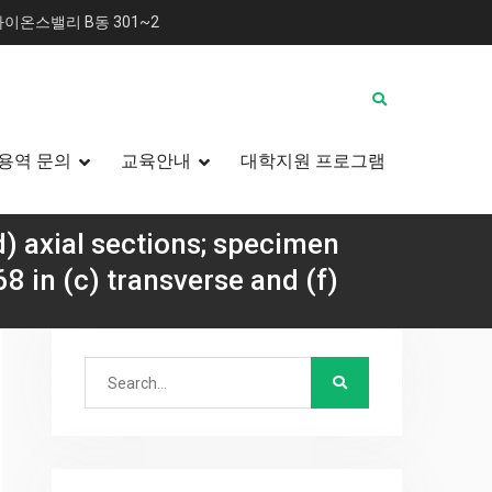
이온스밸리 B동 301~2
용역 문의
교육안내
대학지원 프로그램
) axial sections; specimen
8 in (c) transverse and (f)
Search
성 및 파괴 메커니즘 규명
for:
verse and (e) axial sections; and specimen FRH-168