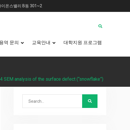
이온스밸리 B동 301~2
용역 문의
교육안내
대학지원 프로그램
 4 SEM analysis of the surface defect (“snowflake”)
Search
for: