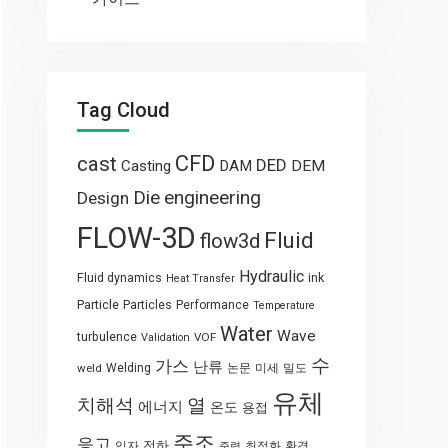
Tag Cloud
CFD
cast
DED
Casting
DAM
DEM
engineering
Die
Design
FLOW-3D
Fluid
flow3d
Hydraulic
Fluid dynamics
ink
Heat Transfer
Particle
Particles
Performance
Temperature
Water
Wave
turbulence
VOF
Validation
수
가스
난류
weld
Welding
논문
미세
밀도
유체
열
치해석
에너지
온도
용접
주조
응고
전하
입자
최적화
환경
중력