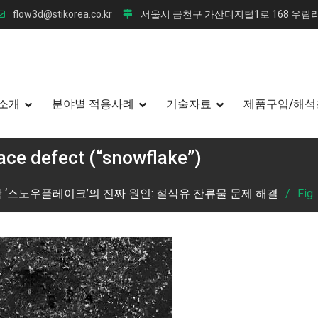
flow3d@stikorea.co.kr
서울시 금천구 가산디지털1로 168 우림라
소개
분야별 적용사례
기술자료
제품구입/해석
face defect (“snowflake”)
 결함 ‘스노우플레이크’의 진짜 원인: 절삭유 잔류물 문제 해결
Fig.