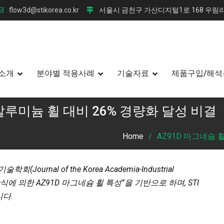
flow3d@stikorea.co.kr
서울시 금천구 가산디지털1로 168 우림라
소개
분야별 적용사례
기술자료
제품구입/해석
알루미늄 휠 대비 26% 경량화 달성 비결
Home
AZ91D 마그네슘 
rnal of the Korea Academia-Industrial
주조방식에 의한 AZ91D 마그네슘 휠 특성”을 기반으로 하며, STI
니다.