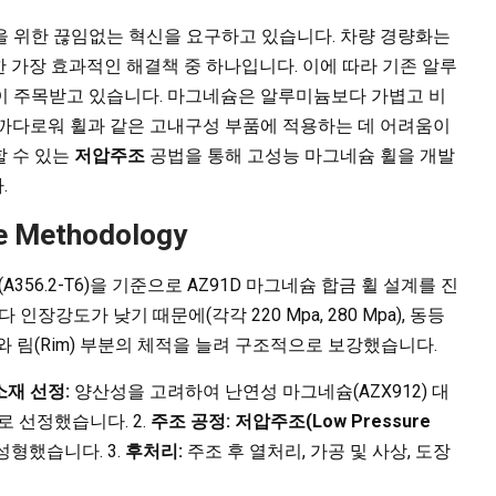
을 위한 끊임없는 혁신을 요구하고 있습니다. 차량 경량화는
위한 가장 효과적인 해결책 중 하나입니다. 이에 따라 기존 알루
이 주목받고 있습니다. 마그네슘은 알루미늄보다 가볍고 비
 까다로워 휠과 같은 고내구성 부품에 적용하는 데 어려움이
할 수 있는
저압주조
공법을 통해 고성능 마그네슘 휠을 개발
.
he Methodology
356.2-T6)을 기준으로 AZ91D 마그네슘 합금 휠 설계를 진
인장강도가 낮기 때문에(각각 220 Mpa, 280 Mpa), 동등
와 림(Rim) 부분의 체적을 늘려 구조적으로 보강했습니다.
소재 선정:
양산성을 고려하여 난연성 마그네슘(AZX912) 대
로 선정했습니다. 2.
주조 공정:
저압주조(Low Pressure
성형했습니다. 3.
후처리:
주조 후 열처리, 가공 및 사상, 도장