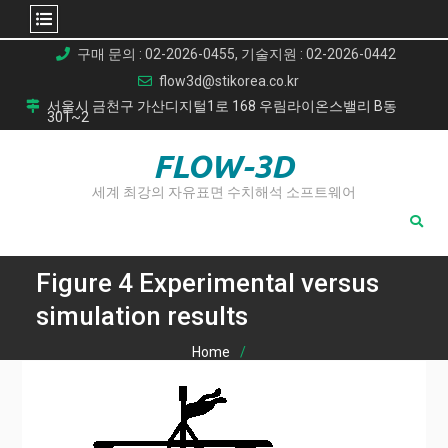
Skip
구매 문의 : 02-2026-0455, 기술지원 : 02-2026-0442
to
flow3d@stikorea.co.kr
content
서울시 금천구 가산디지털1로 168 우림라이온스밸리 B동
301~2
FLOW-3D
세계 최강의 자유표면 수치해석 소프트웨어
Figure 4 Experimental versus
simulation results
Home
CFD를 이용한 난류 가스 유동 내 입자 퇴적(Particle
Deposition) 전산 모델 연구
Figure 4 Experimental versus simulation results