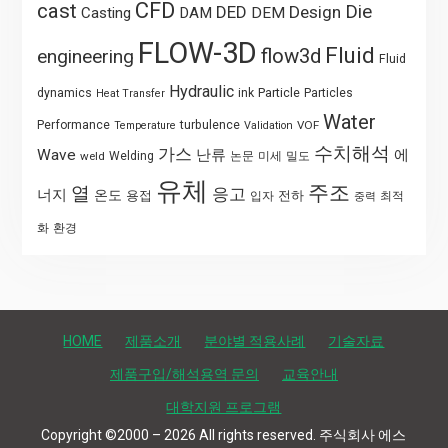
CFD
cast
Die
DED
Design
Casting
DAM
DEM
FLOW-3D
Fluid
flow3d
engineering
Fluid
Hydraulic
Particle
dynamics
ink
Particles
Heat Transfer
Water
Performance
turbulence
VOF
Temperature
Validation
수치해석
가스
Wave
난류
에
weld
Welding
논문
미세
밀도
유체
주조
열
응고
너지
온도
용접
전하
입자
최적
중력
화
환경
HOME
제품소개
분야별 적용사례
기술자료
제품구입/해석용역 문의
교육안내
대학지원 프로그램
Copyright ©2000 – 2026 All rights reserved. 주식회사 에스