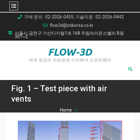
Skip
구매 문의 : 02-2026-0455, 기술지원 : 02-2026-0442
to
flow3d@stikorea.co.kr
content
서울시 금천구 가산디지털1로 168 우림라이온스밸리 B동
301~2
FLOW-3D
세계 최강의 자유표면 수치해석 소프트웨어
Fig. 1 – Test piece with air
vents
Home
CFD 해석을 통한 러너 및 벤트 시스템 최적화: 고압 다이캐스
팅 기공 결함 감소의 새로운 해법
Fig. 1 – Test piece with air vents