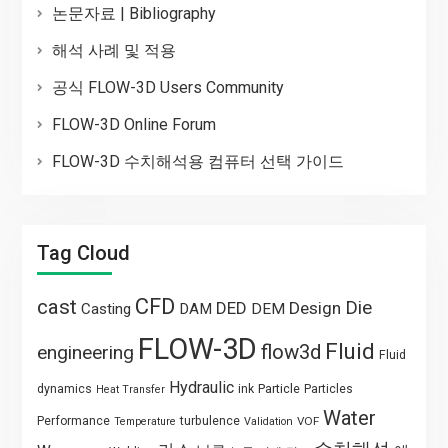
논문자료 | Bibliography
해석 사례 및 적용
공식 FLOW-3D Users Community
FLOW-3D Online Forum
FLOW-3D 수치해석용 컴퓨터 선택 가이드
Tag Cloud
CFD
cast
Die
DED
Design
Casting
DAM
DEM
FLOW-3D
Fluid
flow3d
engineering
Fluid
Hydraulic
Particle
dynamics
ink
Particles
Heat Transfer
Water
Performance
turbulence
VOF
Temperature
Validation