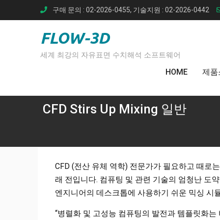
Skip
구매 문의 : 02-2026-0455, 기술지원 : 02-2026-0442
to
content
FLOW-3D
세계 최강의 자유표면 수치해석 소프트웨어
HOME
제품
CFD Stirs Up Mixing 일반
CFD (전산 유체 역학) 전문가가 필요하고 때
래 전입니다. 컴퓨팅 및 관련 기술의 엄청난 도약에 힘
엔지니어의 데스크톱에 사용하기 쉬운 믹싱 시
“병렬화 및 고성능 컴퓨팅의 발전과 템플릿화는