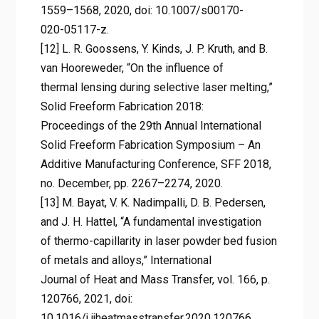
1559–1568, 2020, doi: 10.1007/s00170-
020-05117-z.
[12] L. R. Goossens, Y. Kinds, J. P. Kruth, and B.
van Hooreweder, “On the influence of
thermal lensing during selective laser melting,”
Solid Freeform Fabrication 2018:
Proceedings of the 29th Annual International
Solid Freeform Fabrication Symposium – An
Additive Manufacturing Conference, SFF 2018,
no. December, pp. 2267–2274, 2020.
[13] M. Bayat, V. K. Nadimpalli, D. B. Pedersen,
and J. H. Hattel, “A fundamental investigation
of thermo-capillarity in laser powder bed fusion
of metals and alloys,” International
Journal of Heat and Mass Transfer, vol. 166, p.
120766, 2021, doi:
10.1016/j.ijheatmasstransfer.2020.120766.