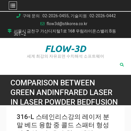
Skip
구매 문의 : 02-2026-0455, 기술지원 : 02-2026-0442
to
flow3d@stikorea.co.kr
content
서울시 금천구 가산디지털1로 168 우림라이온스밸리 B동
301~2
FLOW-3D
세계 최강의 자유표면 수치해석 소프트웨어
COMPARISON BETWEEN
GREEN ANDINFRARED LASER
IN LASER POWDER BEDFUSION
OF PURE COPPER THROUGH
316-L 스테인리스강의 레이저 분
HIGHFIDELITY NUMERICAL
말 베드 융합 중 콜드 스패터 형성