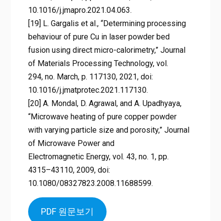
10.1016/j.jmapro.2021.04.063.
[19] L. Gargalis et al., “Determining processing
behaviour of pure Cu in laser powder bed
fusion using direct micro-calorimetry,” Journal
of Materials Processing Technology, vol.
294, no. March, p. 117130, 2021, doi:
10.1016/j.jmatprotec.2021.117130.
[20] A. Mondal, D. Agrawal, and A. Upadhyaya,
“Microwave heating of pure copper powder
with varying particle size and porosity,” Journal
of Microwave Power and
Electromagnetic Energy, vol. 43, no. 1, pp.
4315–43110, 2009, doi:
10.1080/08327823.2008.11688599.
PDF 원문보기