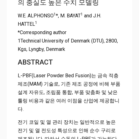
MODELLING AT MESOSCALE
의 충실도 높은 수치 모델링
Home
1
1
W.E. ALPHONSO
*, M. BAYAT
and J.H.
COMPARISON BETWEEN GREEN ANDINFRARED LASER IN
1
HATTEL
LASER POWDER BEDFUSION OF PURE COPPER THROUGH
*Corresponding author
HIGHFIDELITY NUMERICAL MODELLING AT MESOSCALE
1Technical University of Denmark (DTU), 2800,
Kgs, Lyngby, Denmark
ABSTRACT
L-PBF(Laser Powder Bed Fusion)는 금속 적층
제조(MAM) 기술로, 기존 제조 공정에 비해 부품
설계 자유도, 조립품 통합, 부품 맞춤화 및 낮은
툴링 비용과 같은 여러 이점을 산업에 제공합니
다.
전기 코일 및 열 관리 장치는 일반적으로 높은
전기 및 열 전도성 특성으로 인해 순수 구리로
제조됩니다. 따라서 순동의 L-PBF가 가능하다