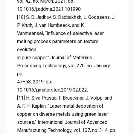
vol. 42, no. March, 2021, doi:
10.1016/j.addma.2021.101990.
[10] S. D. Jadhav, S. Dadbakhsh, L. Goossens, J.
P. Kruth, J. van Humbeeck, and K.
Vanmeensel, “Influence of selective laser
melting process parameters on texture
evolution
in pure copper,” Journal of Materials
Processing Technology, vol. 270, no. January,
pp.
47–58, 2019, doi:
10.1016/j.jmatprotec.2019.02.022.
[11] H. Siva Prasad, F. Brueckner, J. Volpp, and
A. F. H. Kaplan, “Laser metal deposition of
copper on diverse metals using green laser
sources,” International Journal of Advanced
Manufacturing Technology, vol. 107, no. 3–4, pp.