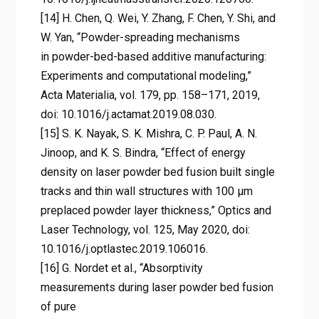
[14] H. Chen, Q. Wei, Y. Zhang, F. Chen, Y. Shi, and
W. Yan, “Powder-spreading mechanisms
in powder-bed-based additive manufacturing:
Experiments and computational modeling,”
Acta Materialia, vol. 179, pp. 158–171, 2019,
doi: 10.1016/j.actamat.2019.08.030.
[15] S. K. Nayak, S. K. Mishra, C. P. Paul, A. N.
Jinoop, and K. S. Bindra, “Effect of energy
density on laser powder bed fusion built single
tracks and thin wall structures with 100 µm
preplaced powder layer thickness,” Optics and
Laser Technology, vol. 125, May 2020, doi:
10.1016/j.optlastec.2019.106016.
[16] G. Nordet et al., “Absorptivity
measurements during laser powder bed fusion
of pure