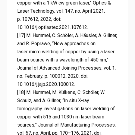
copper with a 1 kW cw green laser,” Optics &
Laser Technology, vol. 147, no. April 2021,
p. 107612, 2022, doi:
10.1016/j.optlastec.2021.107612.
[17] M. Hummel, C. Schöler, A. Häusler, A. Gillner,
and R. Poprawe, “New approaches on
laser micro welding of copper by using a laser
beam source with a wavelength of 450 nm,”
Journal of Advanced Joining Processes, vol. 1,
no. February, p. 100012, 2020, doi:
10.1016/j.jajp.2020.100012.
[18] M. Hummel, M. Külkens, C. Schöler, W.
Schulz, and A. Gillner, “In situ X-ray
tomography investigations on laser welding of
copper with 515 and 1030 nm laser beam
sources,” Journal of Manufacturing Processes,
vol. 67, no. April, pp. 170–176, 2021, doi: