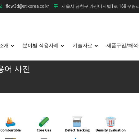
flow3d@stikorea.co.kr
서울시 금천구 가산디지털1로 168 우림라
소개
분야별 적용사례
기술자료
제품구입/해석
D 용어 사전