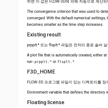
하면 이 값은 FLOW-3D에 의해 자동으로 계산
The convergence criterion that was used to dete
converged. With the default numerical settings,
becomes smaller as the time step increases.
Existing result
prpplt.* 또는 flsplt.* 파일은 전처리 종
A plot file that is automatically created, either 
run-
or
.
prpplt.*
flsplt.*
F3D_HOME
FLOW-3D 프로그램 파일이 있는 디렉토리를 정
Environment variable that defines the directory
Floating license