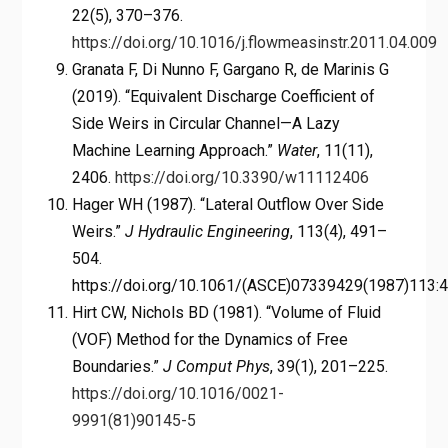
22(5), 370–376.
https://doi.org/10.1016/j.flowmeasinstr.2011.04.009
Granata F, Di Nunno F, Gargano R, de Marinis G
(2019). “Equivalent Discharge Coefficient of
Side Weirs in Circular Channel—A Lazy
Machine Learning Approach.”
Water
, 11(11),
2406.
https://doi.org/10.3390/w11112406
Hager WH (1987). “Lateral Outflow Over Side
Weirs.”
J Hydraulic Engineering
, 113(4), 491–
504.
https://doi.org/10.1061/(ASCE)07339429(1987)113:4
Hirt CW, Nichols BD (1981). “Volume of Fluid
(VOF) Method for the Dynamics of Free
Boundaries.”
J Comput Phys
, 39(1), 201–225.
https://doi.org/10.1016/0021-
9991(81)90145-5