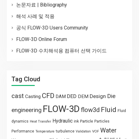
논문자료 | Bibliography
해석 사례 및 적용
공식 FLOW-3D Users Community
FLOW-3D Online Forum
FLOW-3D 수치해석용 컴퓨터 선택 가이드
Tag Cloud
CFD
cast
Die
DED
Design
Casting
DAM
DEM
FLOW-3D
Fluid
flow3d
engineering
Fluid
Hydraulic
Particle
dynamics
ink
Particles
Heat Transfer
Water
Performance
turbulence
VOF
Temperature
Validation