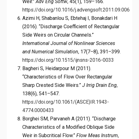
Weir.”
Adv Eng Softw
, 45(1), 159–166.
https://doi.org/10.1016/j.advengsoft.2011.09.006
Azimi H, Shabanlou S, Ebtehaj I, Bonakdari H
(2016). “Discharge Coefficient of Rectangular
Side Weirs on Circular Channels.”
International Journal of Nonlinear Sciences
and Numerical Simulation
, 17(7–8), 391–399.
https://doi.org/10.1515/ijnsns-2016-0033
Bagheri S, Heidarpour M (2011).
“Characteristics of Flow Over Rectangular
Sharp Crested Side Weirs.”
J Irrig Drain Eng
,
138(6), 541–547.
https://doi.org/10.1061/(ASCE)IR.1943-
4774.0000433
Borghei SM, Parvaneh A (2011). “Discharge
Characteristics of a Modified Oblique Side
Weir in Subcritical Flow.”
Flow Meas Instrum
,