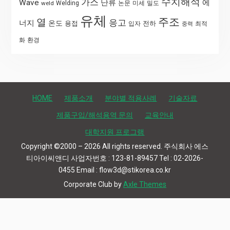
수치해석
가스
Wave
난류
에
weld
Welding
논문
미세
밀도
유체
주조
열
응고
너지
온도
용접
전하
입자
최적
중력
화
환경
HOME
제품소개
분야별 적용사례
기술자료
제품구입/해석용역 문의
교육안내
대학지원 프로그램
Copyright ©2000 – 2026 All rights reserved. 주식회사 에스
티아이씨앤디 사업자번호 : 123-81-89457 Tel : 02-2026-
0455 Email : flow3d@stikorea.co.kr
Corporate Club by
Axle Themes