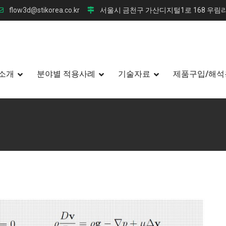
flow3d@stikorea.co.kr
서울시 금천구 가산디지털1로 168 우림라
소개
분야별 적용사례
기술자료
제품구입/해석