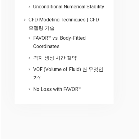
Unconditional Numerical Stability
CFD Modeling Techniques | CFD
모델링 기술
FAVOR™ vs. Body-Fitted
Coordinates
격자 생성 시간 절약
VOF (Volume of Fluid) 란 무엇인
가?
No Loss with FAVOR™