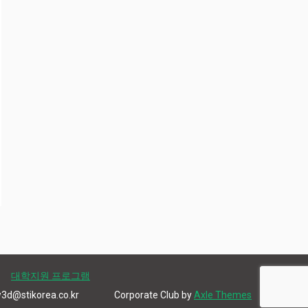
대학지원 프로그램
d@stikorea.co.kr
Corporate Club by
Axle Themes