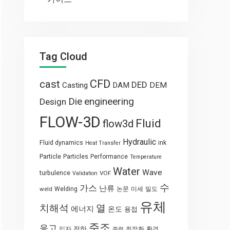
Tag Cloud
CFD
cast
DED
Casting
DAM
DEM
engineering
Die
Design
FLOW-3D
Fluid
flow3d
Hydraulic
Fluid dynamics
ink
Heat Transfer
Particle
Particles
Performance
Temperature
Water
Wave
turbulence
VOF
Validation
수
가스
난류
weld
Welding
논문
미세
밀도
유체
열
치해석
에너지
온도
용접
주조
응고
전하
입자
최적화
환경
중력