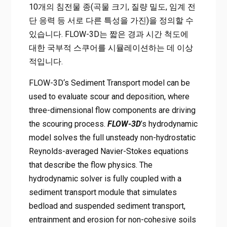
10개의 침전물 종(곡물 크기, 질량 밀도, 임계 전
단 응력 등 서로 다른 특성을 가진)을 정의할 수
있습니다. FLOW-3D는 짧은 경과 시간 척도에
대한 국부적 스쿠어를 시뮬레이션하는 데 이상
적입니다.
FLOW-3D‘s Sediment Transport model can be
used to evaluate scour and deposition, where
three-dimensional flow components are driving
the scouring process.
FLOW-3D
’s hydrodynamic
model solves the full unsteady non-hydrostatic
Reynolds-averaged Navier-Stokes equations
that describe the flow physics. The
hydrodynamic solver is fully coupled with a
sediment transport module that simulates
bedload and suspended sediment transport,
entrainment and erosion for non-cohesive soils