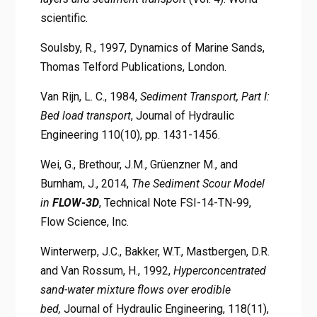
scientific.
Soulsby, R., 1997, Dynamics of Marine Sands,
Thomas Telford Publications, London.
Van Rijn, L. C., 1984,
Sediment Transport, Part I:
Bed load transport
, Journal of Hydraulic
Engineering 110(10), pp. 1431-1456.
Wei, G., Brethour, J.M., Grüenzner M., and
Burnham, J., 2014,
The Sediment
Scour Model
in
FLOW-3D
, Technical Note FSI-14-TN-99,
Flow Science, Inc.
Winterwerp, J.C., Bakker, W.T., Mastbergen, D.R.
and Van Rossum, H., 1992,
Hyperconcentrated
sand-water mixture flows over erodible
bed,
Journal of Hydraulic Engineering, 118(11),