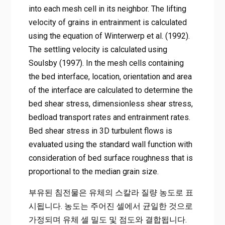
into each mesh cell in its neighbor. The lifting
velocity of grains in entrainment is calculated
using the equation of Winterwerp et al. (1992).
The settling velocity is calculated using
Soulsby (1997). In the mesh cells containing
the bed interface, location, orientation and area
of the interface are calculated to determine the
bed shear stress, dimensionless shear stress,
bedload transport rates and entrainment rates.
Bed shear stress in 3D turbulent flows is
evaluated using the standard wall function with
consideration of bed surface roughness that is
proportional to the median grain size.
부유된 침전물은 유체의 스칼라 질량 농도로 표
시됩니다. 농도는 주어진 셀에서 균일한 것으로
가정되며 유체 셀 밀도 및 점도와 결합됩니다.