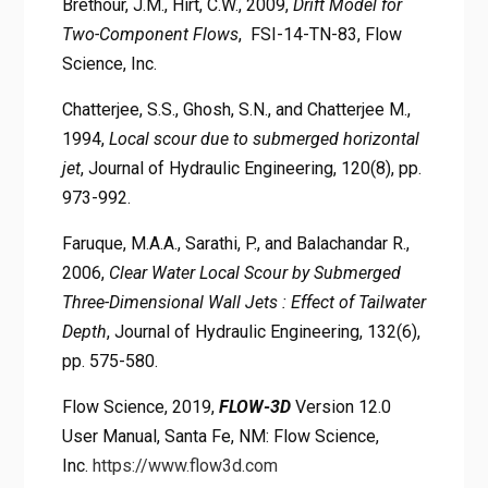
Brethour, J.M., Hirt, C.W., 2009,
Drift Model for
Two-Component Flows
, FSI-14-TN-83, Flow
Science, Inc.
Chatterjee, S.S., Ghosh, S.N., and Chatterjee M.,
1994,
Local scour due to submerged horizontal
jet
, Journal of Hydraulic Engineering, 120(8), pp.
973-992.
Faruque, M.A.A., Sarathi, P., and Balachandar R.,
2006,
Clear Water Local Scour by Submerged
Three-Dimensional Wall Jets : Effect of Tailwater
Depth
, Journal of Hydraulic Engineering, 132(6),
pp. 575-580.
Flow Science, 2019,
FLOW-3D
Version 12.0
User Manual, Santa Fe, NM: Flow Science,
Inc.
https://www.flow3d.com