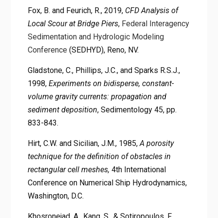
Fox, B. and Feurich, R., 2019,
CFD Analysis of
Local Scour at Bridge Piers
,
Federal Interagency
Sedimentation and Hydrologic Modeling
Conference
(SEDHYD), Reno, NV.
Gladstone, C., Phillips, J.C., and Sparks R.S.J.,
1998,
Experiments on bidisperse, constant-
volume gravity currents: propagation and
sediment deposition
, Sedimentology 45, pp.
833-843.
Hirt, C.W. and Sicilian, J.M., 1985,
A porosity
technique for the definition of obstacles in
rectangular cell meshes,
4th International
Conference on Numerical Ship Hydrodynamics,
Washington, D.C.
Khosronejad, A., Kang, S., & Sotiropoulos, F.,