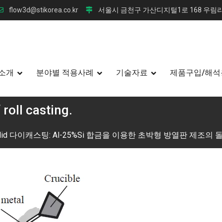
flow3d@stikorea.co.kr
서울시 금천구 가산디지털1로 168 우림라
소개
분야별 적용사례
기술자료
제품구입/해석
 roll casting.
olid 다이캐스팅: Al-25%Si 합금을 이용한 초박형 방열판 제조의