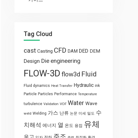
Tag Cloud
CFD
cast
DED
Casting
DAM
DEM
engineering
Die
Design
FLOW-3D
Fluid
flow3d
Hydraulic
Fluid dynamics
ink
Heat Transfer
Particle
Particles
Performance
Temperature
Water
Wave
turbulence
VOF
Validation
수
가스
난류
weld
Welding
논문
미세
밀도
유체
열
치해석
에너지
온도
용접
주조
응고
전하
입자
최적화
환경
중력