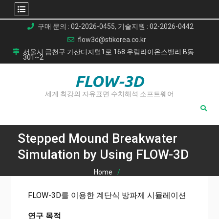
Skip
구매 문의 : 02-2026-0455, 기술지원 : 02-2026-0442
to
flow3d@stikorea.co.kr
content
서울시 금천구 가산디지털1로 168 우림라이온스밸리 B동
301~2
FLOW-3D
세계 최강의 자유표면 수치해석 소프트웨어
Stepped Mound Breakwater
Simulation by Using FLOW-3D
Home
Stepped Mound Breakwater Simulation by Using FLOW-3D
FLOW-3D를 이용한 계단식 방파제 시뮬레이션
연구 목적