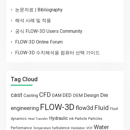
논문자료 | Bibliography
해석 사례 및 적용
공식 FLOW-3D Users Community
FLOW-3D Online Forum
FLOW-3D 수치해석용 컴퓨터 선택 가이드
Tag Cloud
CFD
cast
Die
DED
Design
Casting
DAM
DEM
FLOW-3D
Fluid
flow3d
engineering
Fluid
Hydraulic
Particle
dynamics
ink
Particles
Heat Transfer
Water
Performance
turbulence
VOF
Temperature
Validation