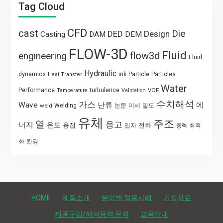
Tag Cloud
CFD
cast
Die
DED
Design
Casting
DAM
DEM
FLOW-3D
Fluid
flow3d
engineering
Fluid
Hydraulic
Particle
dynamics
ink
Particles
Heat Transfer
Water
Performance
turbulence
VOF
Temperature
Validation
수치해석
가스
Wave
난류
에
weld
Welding
논문
미세
밀도
유체
주조
열
응고
너지
온도
용접
전하
입자
최적
중력
화
환경
HOME
제품소개
분야별 적용사례
기술자료
제품구입/해석용역 문의
교육안내