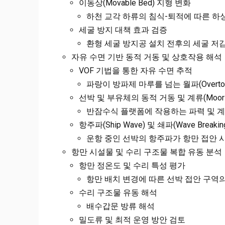
이동상(Movable Bed) 지형 변화
하천 교각 하류의 침식-퇴적에 따른 하상(
세굴 방지 대책 효과 검증
환형 세굴 방지공 설치 전후의 세굴 저
자유 수면 기반 동적 거동 및 상호작용 해석
VOF 기법을 통한 자유 수면 추적
파랑이 방파제 마루를 넘는 월파(Overtop
선박 및 부유체의 동적 거동 및 계류(Moori
반잠수식 플랫폼에 작용하는 파력 및 계
항주파(Ship Wave) 및 쇄파(Wave Breaki
운항 중인 선박의 항주파가 항만 접안 
항만 시설물 및 수리 구조물 복합 유동 분석
항만 정온도 및 수리 특성 평가
항만 배치 변경에 따른 선박 접안 구역의
수리 구조물 유동 해석
배수갑문 방류 해석
밀도류 및 최적 운영 방안 검토