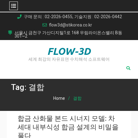
Skip
구매 문의 : 02-2026-0455, 기술지원 : 02-2026-0442
to
flow3d@stikorea.co.kr
content
서울시 금천구 가산디지털1로 168 우림라이온스밸리 B동
301~2
FLOW-3D
세계 최강의 자유표면 수치해석 소프트웨어
Tag:
결합
Home
결합
합금 산화물 본드 시너지 모델: 차
세대 내부식성 합금 설계의 비밀을
풀다