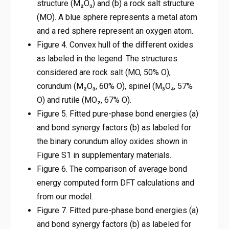
structure (M₂O₃) and (b) a rock salt structure
(MO). A blue sphere represents a metal atom
and a red sphere represent an oxygen atom.
Figure 4. Convex hull of the different oxides
as labeled in the legend. The structures
considered are rock salt (MO, 50% O),
corundum (M₂O₃, 60% O), spinel (M₃O₄, 57%
O) and rutile (MO₂, 67% O).
Figure 5. Fitted pure-phase bond energies (a)
and bond synergy factors (b) as labeled for
the binary corundum alloy oxides shown in
Figure S1 in supplementary materials.
Figure 6. The comparison of average bond
energy computed form DFT calculations and
from our model.
Figure 7. Fitted pure-phase bond energies (a)
and bond synergy factors (b) as labeled for