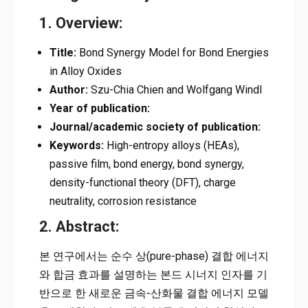
1. Overview:
Title:
Bond Synergy Model for Bond Energies
in Alloy Oxides
Author:
Szu-Chia Chien and Wolfgang Windl
Year of publication:
Journal/academic society of publication:
Keywords:
High-entropy alloys (HEAs),
passive film, bond energy, bond synergy,
density-functional theory (DFT), charge
neutrality, corrosion resistance
2. Abstract:
본 연구에서는 순수 상(pure-phase) 결합 에너지
와 합금 효과를 설명하는 본드 시너지 인자를 기
반으로 한 새로운 금속-산화물 결합 에너지 모델