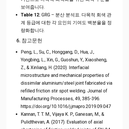
보여줍니다.
Table 12:
GRG – 분산 분석표. 다목적 회색 관
계 등급에 대한 각 요인의 기여도 백분율을 정
량화합니다.
6. 참고문헌
Peng, L., Su, C., Honggang, D., Hua, J.,
Yongbing, L., Xin, G., Guoshun, Y., Xiaosheng,
Z., & Xinliang, H. (2020). Interfacial
microstructure and mechanical properties of
dissimilar aluminium/steel joint fabricated via
refilled friction stir spot welding. Journal of
Manufacturing Processes, 49, 385-396.
https://doi.org/10.1016/j.jmapro.2019.09.047
Kannan, T. T. M., Vijaya K. P., Ganesan, M., &
Pulidthevan, A. (2017). Evaluation of axial