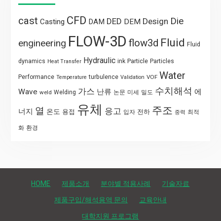
CFD
cast
Die
DED
Design
Casting
DAM
DEM
FLOW-3D
Fluid
flow3d
engineering
Fluid
Hydraulic
Particle
dynamics
ink
Particles
Heat Transfer
Water
Performance
turbulence
VOF
Temperature
Validation
수치해석
가스
Wave
난류
에
weld
Welding
논문
미세
밀도
유체
주조
열
응고
너지
온도
용접
전하
입자
최적
중력
화
환경
HOME
제품소개
분야별 적용사례
기술자료
제품구입/해석용역 문의
교육안내
대학지원 프로그램