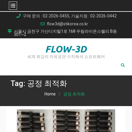
Skip
구매 문의 : 02-2026-0455, 기술지원 : 02-2026-0442
to
flow3d@stikorea.co.kr
content
서울시 금천구 가산디지털1로 168 우림라이온스밸리 B동
301~2
FLOW-3D
세계 최강의 자유표면 수치해석 소프트웨어
Tag:
공정 최적화
Home
공정 최적화