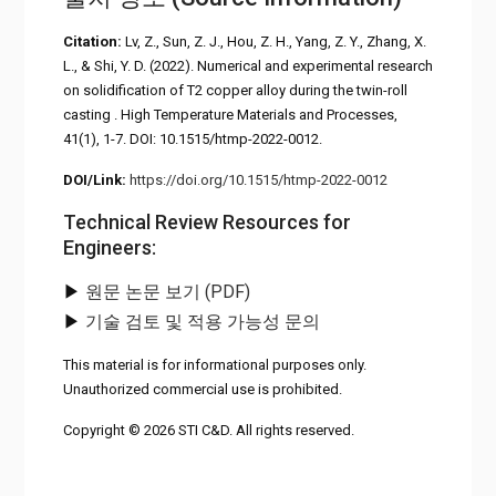
Citation:
Lv, Z., Sun, Z. J., Hou, Z. H., Yang, Z. Y., Zhang, X.
L., & Shi, Y. D. (2022). Numerical and experimental research
on solidification of T2 copper alloy during the twin-roll
casting . High Temperature Materials and Processes,
41(1), 1-7. DOI: 10.1515/htmp-2022-0012.
DOI/Link:
https://doi.org/10.1515/htmp-2022-0012
Technical Review Resources for
Engineers:
▶
원문 논문 보기 (PDF)
▶
기술 검토 및 적용 가능성 문의
This material is for informational purposes only.
Unauthorized commercial use is prohibited.
Copyright © 2026 STI C&D. All rights reserved.