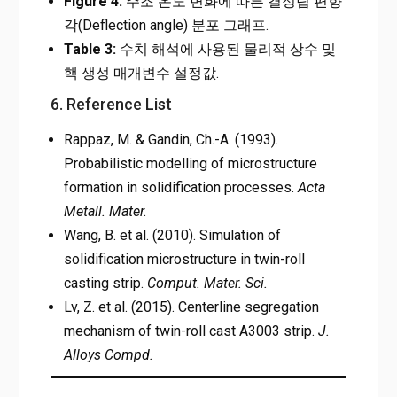
Figure 4:
주조 온도 변화에 따른 결정립 편향
각(Deflection angle) 분포 그래프.
Table 3:
수치 해석에 사용된 물리적 상수 및
핵 생성 매개변수 설정값.
6. Reference List
Rappaz, M. & Gandin, Ch.-A. (1993).
Probabilistic modelling of microstructure
formation in solidification processes.
Acta
Metall. Mater.
Wang, B. et al. (2010). Simulation of
solidification microstructure in twin-roll
casting strip.
Comput. Mater. Sci.
Lv, Z. et al. (2015). Centerline segregation
mechanism of twin-roll cast A3003 strip.
J.
Alloys Compd.