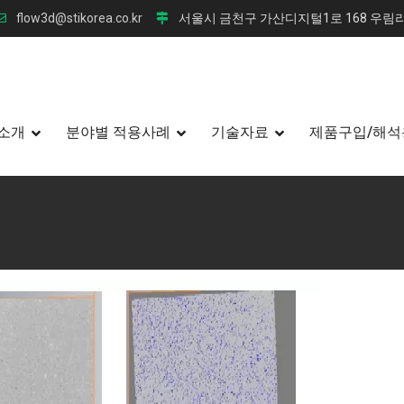
flow3d@stikorea.co.kr
서울시 금천구 가산디지털1로 168 우림라
소개
분야별 적용사례
기술자료
제품구입/해석