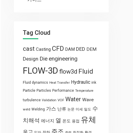
Tag Cloud
CFD
cast
DED
Casting
DAM
DEM
engineering
Die
Design
FLOW-3D
Fluid
flow3d
Hydraulic
Fluid dynamics
ink
Heat Transfer
Particle
Particles
Performance
Temperature
Water
Wave
turbulence
VOF
Validation
수
가스
난류
weld
Welding
논문
미세
밀도
유체
열
치해석
에너지
온도
용접
주조
응고
전하
입자
최적화
환경
중력