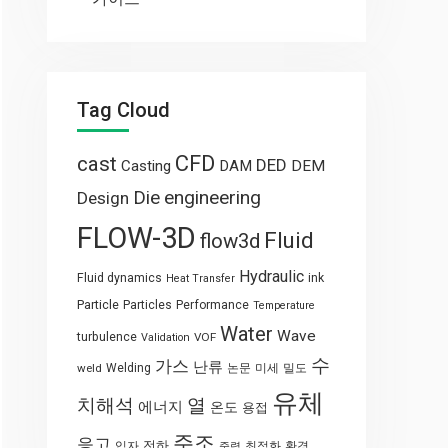
Tag Cloud
CFD
cast
DED
Casting
DAM
DEM
engineering
Die
Design
FLOW-3D
Fluid
flow3d
Hydraulic
Fluid dynamics
ink
Heat Transfer
Particle
Particles
Performance
Temperature
Water
Wave
turbulence
VOF
Validation
수
가스
난류
weld
Welding
논문
미세
밀도
유체
열
치해석
에너지
온도
용접
주조
응고
전하
입자
최적화
환경
중력