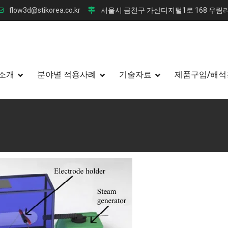
flow3d@stikorea.co.kr
서울시 금천구 가산디지털1로 168 우림라
소개
분야별 적용사례
기술자료
제품구입/해석