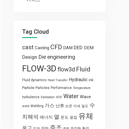
Tag Cloud
CFD
cast
DED
Casting
DAM
DEM
engineering
Die
Design
FLOW-3D
Fluid
flow3d
Hydraulic
Fluid dynamics
ink
Heat Transfer
Particle
Particles
Performance
Temperature
Water
Wave
turbulence
VOF
Validation
수
가스
난류
weld
Welding
논문
미세
밀도
유체
열
치해석
에너지
온도
용접
주조
응고
전하
입자
최적화
환경
중력