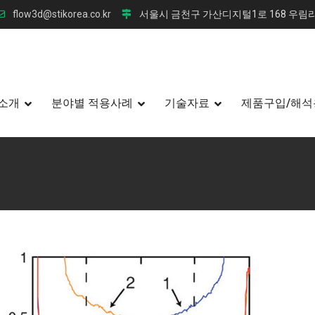
flow3d@stikorea.co.kr
서울시 금천구 가산디지털1로 168 우림라
소개
분야별 적용사례
기술자료
제품구입/해석