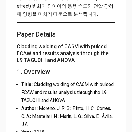
effect) 변화가 와이어의 용융 속도와 전압 강하
에 영향을 미치기 때문으로 분석됩니다.
Paper Details
Cladding welding of CA6M with pulsed
FCAW and results analysis through the
L9 TAGUCHI and ANOVA
1. Overview
Title:
Cladding welding of CA6M with pulsed
FCAW and results analysis through the L9
TAGUCHI and ANOVA
Author:
Moreno, J. R. S.; Pinto, H. C.; Correa,
C. A.; Mastelari, N.; Marin, L. G.; Silva, E.; Ávila,
J.A.