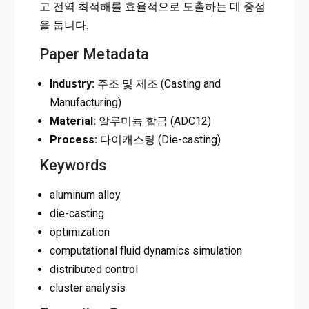
고 전역 최적해를 효율적으로 도출하는 데 중점
을 둡니다.
Paper Metadata
Industry:
주조 및 제조 (Casting and
Manufacturing)
Material:
알루미늄 합금 (ADC12)
Process:
다이캐스팅 (Die-casting)
Keywords
aluminum alloy
die-casting
optimization
computational fluid dynamics simulation
distributed control
cluster analysis