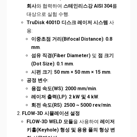
회사
와 협력하여
스테인리스강 AISI 304
를
대상으로 실험 수행.
TruDisk 4001D
디스크 레이저 시스템
사
용:
이중초점 거리(Bifocal Distance)
:
0.8
mm
.
섬유 직경(Fiber Diameter)
및
점 크기
(Dot Size)
:
0.1 mm
.
시편 크기
:
50 mm × 50 mm × 15 mm
.
공정 변수
:
용접 속도(WS)
:
2000 mm/min
.
레이저 출력(LP)
:
2 kW
및 4 kW
.
회전 속도(RS)
:
2500 ~ 5000 rev/min
.
FLOW-3D
시뮬레이션 설정
FLOW-3D WELD
모듈
을 사용하여
레이저
키홀(Keyhole) 형성 및 용융 풀의 형상 변