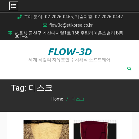
Skip
구매 문의 : 02-2026-0455, 기술지원 : 02-2026-0442
to
flow3d@stikorea.co.kr
content
서울시 금천구 가산디지털1로 168 우림라이온스밸리 B동
301~2
FLOW-3D
세계 최강의 자유표면 수치해석 소프트웨어
Tag:
디스크
Home
디스크