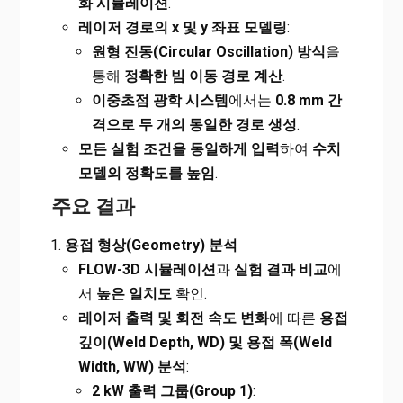
화 시뮬레이션
.
레이저 경로의 x 및 y 좌표 모델링
:
원형 진동(Circular Oscillation) 방식
을
통해
정확한 빔 이동 경로 계산
.
이중초점 광학 시스템
에서는
0.8 mm 간
격으로 두 개의 동일한 경로 생성
.
모든 실험 조건을 동일하게 입력
하여
수치
모델의 정확도를 높임
.
주요 결과
용접 형상(Geometry) 분석
FLOW-3D
시뮬레이션
과
실험 결과 비교
에
서
높은 일치도
확인.
레이저 출력 및 회전 속도 변화
에 따른
용접
깊이(Weld Depth, WD) 및 용접 폭(Weld
Width, WW) 분석
:
2 kW
출력 그룹(Group 1)
: