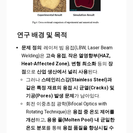
연구 배경 및 목적
문제 정의
: 레이저 빔 용접(LBW, Laser Beam
Welding)은
고속 용접
,
작은 열영향부(HAZ,
Heat-Affected Zone)
,
변형 최소화
등의
장
점
으로
산업 생산에서 널리 사용
된다.
그러나
스테인리스강(Stainless Steel)과
같은 특정 재료의 용접 시 균열(Cracks) 및
기공(Pores) 발생 문제
가 남아있다.
회전 이중초점 광학(Bifocal Optics with
Rotating Technique)은
용접 중 온도 제어를
개선
하고,
용융 풀(Molten Pool) 내 균일한
온도 분포
를 통해
용접 품질을 향상시킬 수