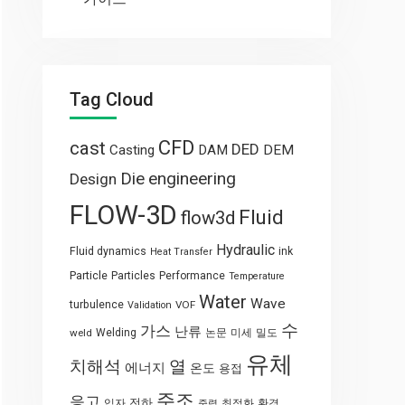
Tag Cloud
CFD
cast
DED
Casting
DAM
DEM
engineering
Die
Design
FLOW-3D
Fluid
flow3d
Hydraulic
Fluid dynamics
ink
Heat Transfer
Particle
Particles
Performance
Temperature
Water
Wave
turbulence
VOF
Validation
수
가스
난류
weld
Welding
논문
미세
밀도
유체
열
치해석
에너지
온도
용접
주조
응고
전하
입자
최적화
환경
중력