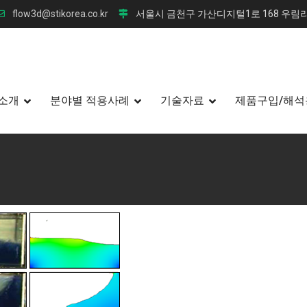
flow3d@stikorea.co.kr
서울시 금천구 가산디지털1로 168 우림라
소개
분야별 적용사례
기술자료
제품구입/해석