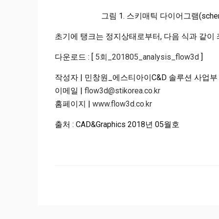
그림 1. 스키매틱 다이어그램(schematic dia
초기에 탱크는 정지상태로부터, 다음 식과 같이 
다운로드 : [
5회_201805_analysis_flow3d
]
작성자 | 민창원_에스티아이C&D 솔루션 사업부
이메일 |
flow3d@stikorea.co.k
r
홈페이지 |
www.flow3d.co.kr
출처 : CAD&Graphics 2018년 05월호