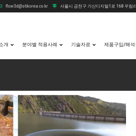
flow3d@stikorea.co.kr
서울시 금천구 가산디지털1로 168 우림라
소개
분야별 적용사례
기술자료
제품구입/해석