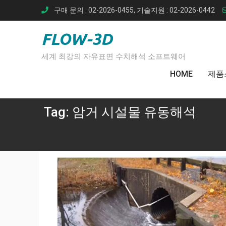
Skip
구매 문의 : 02-2026-0455, 기술지원 : 02-2026-0442
to
content
FLOW-3D
세계 최강의 자유표면 수치해석 소프트웨어
HOME
제품
Tag:
암거 시설물 유동해석