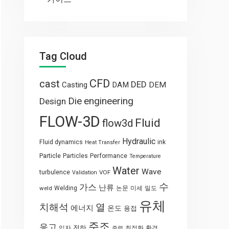
Tag Cloud
CFD
cast
DED
Casting
DAM
DEM
engineering
Die
Design
FLOW-3D
Fluid
flow3d
Hydraulic
Fluid dynamics
ink
Heat Transfer
Particle
Particles
Performance
Temperature
Water
Wave
turbulence
VOF
Validation
수
가스
난류
weld
Welding
논문
미세
밀도
유체
열
치해석
에너지
온도
용접
주조
응고
전하
입자
최적화
환경
중력