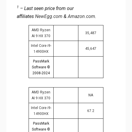
1
– Last seen price from our
affiliates
NewEgg.com
&
Amazon.com
.
AMD Ryzen
35,487
AI 9 HX 370
Intel Core i9-
45,647
14900HX
PassMark
Software ©
2008-2024
AMD Ryzen
NA
AI 9 HX 370
Intel Core i9-
67.2
14900HX
PassMark
Software ©