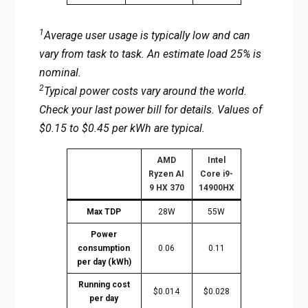
1
Average user usage is typically low and can
vary from task to task. An estimate load 25% is
nominal.
2
Typical power costs vary around the world.
Check your last power bill for details. Values of
$0.15 to $0.45 per kWh are typical.
AMD
Intel
Ryzen AI
Core i9-
9 HX 370
14900HX
Max TDP
28W
55W
Power
consumption
0.06
0.11
per day (kWh)
Running cost
$0.014
$0.028
per day