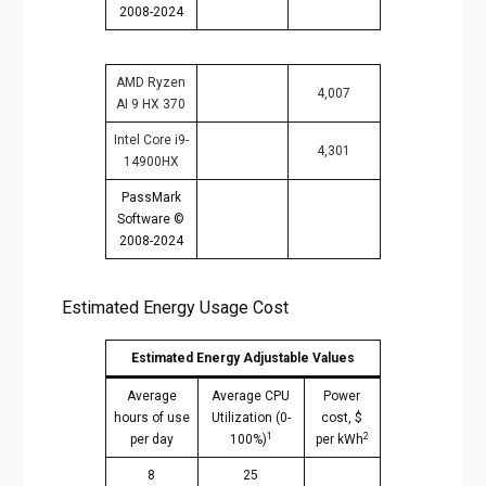
2008-2024
AMD Ryzen
4,007
AI 9 HX 370
Intel Core i9-
4,301
14900HX
PassMark
Software ©
2008-2024
Estimated Energy Usage Cost
Estimated Energy Adjustable Values
Average
Average CPU
Power
hours of use
Utilization (0-
cost, $
1
2
per day
100%)
per kWh
8
25