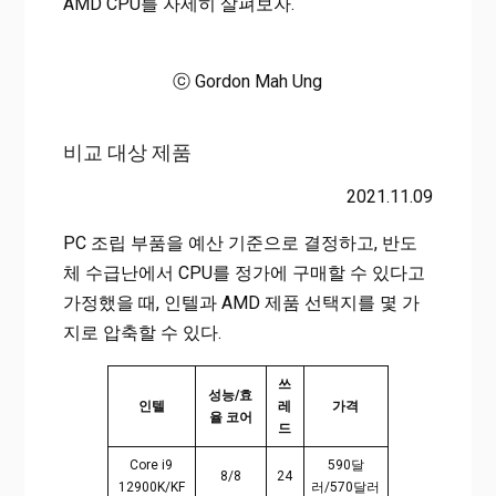
AMD CPU를 자세히 살펴보자.
ⓒ Gordon Mah Ung
비교 대상 제품
2021.11.09
PC 조립 부품을 예산 기준으로 결정하고, 반도
체 수급난에서 CPU를 정가에 구매할 수 있다고
가정했을 때, 인텔과 AMD 제품 선택지를 몇 가
지로 압축할 수 있다.
쓰
성능/효
인텔
레
가격
율 코어
드
Core i9
590달
8/8
24
12900K/KF
러/570달러