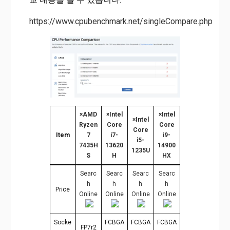
https://www.cpubenchmark.net/singleCompare.php
×
AMD
×
Intel
×
Intel
×
Intel
Ryzen
Core
Core
Core
Item
7
i7-
i9-
i5-
7435H
13620
14900
1235U
S
H
HX
Searc
Searc
Searc
Searc
h
h
h
h
Price
Online
Online
Online
Online
Socke
FCBGA
FCBGA
FCBGA
FP7r2