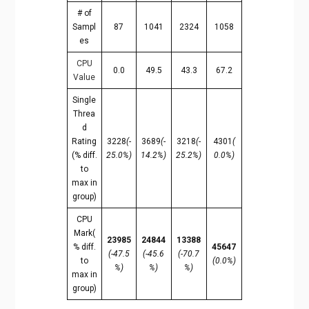
# of
Sampl
87
1041
2324
1058
es
CPU
0.0
49.5
43.3
67.2
Value
Single
Threa
d
Rating
3228
(-
3689
(-
3218
(-
4301
(
(% diff.
25.0%)
14.2%)
25.2%)
0.0%)
to
max in
group)
CPU
Mark(
23985
24844
13388
% diff.
45647
(-47.5
(-45.6
(-70.7
to
(0.0%)
%)
%)
%)
max in
group)