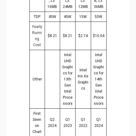
, L3:
L3:
L3:
B, L3:
16MB
24MB
12MB
36MB
TDP
45W
45W
15W
55W
Yearly
Runni
$8.21
$8.21
$2.74
$10.04
ng
Cost
Intel
Intel
UHD
UHD
Graphi
Graphi
Intel
cs for
cs for
Iris Xe
Other
13th
14th
Graphi
Gen
Gen
cs
Intel
Intel
Proce
Proce
ssors
ssors
First
Seen
Q2
Q1
Q1
Q1
on
2024
2023
2022
2024
Chart