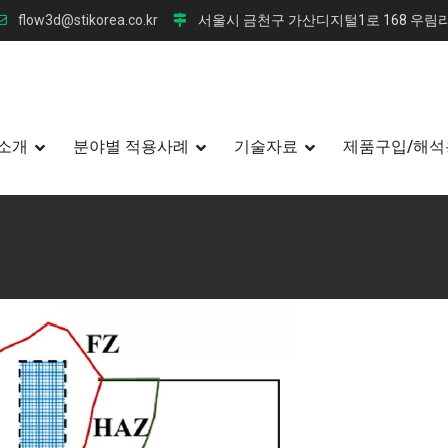
flow3d@stikorea.co.kr
서울시 금천구 가산디지털1로 168 우림라
소개
분야별 적용사례
기술자료
제품구입/해석