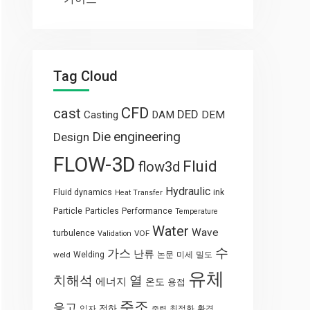
Tag Cloud
CFD
cast
DED
Casting
DAM
DEM
engineering
Die
Design
FLOW-3D
Fluid
flow3d
Hydraulic
Fluid dynamics
ink
Heat Transfer
Particle
Particles
Performance
Temperature
Water
Wave
turbulence
VOF
Validation
수
가스
난류
weld
Welding
논문
미세
밀도
유체
열
치해석
에너지
온도
용접
주조
응고
전하
입자
최적화
환경
중력