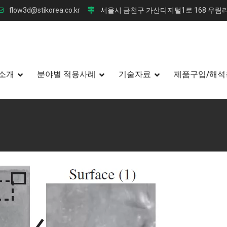
flow3d@stikorea.co.kr
서울시 금천구 가산디지털1로 168 우림라
소개
분야별 적용사례
기술자료
제품구입/해석