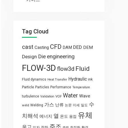
Tag Cloud
CFD
cast
DED
Casting
DAM
DEM
engineering
Die
Design
FLOW-3D
Fluid
flow3d
Hydraulic
Fluid dynamics
ink
Heat Transfer
Particle
Particles
Performance
Temperature
Water
Wave
turbulence
VOF
Validation
수
가스
난류
weld
Welding
논문
미세
밀도
유체
열
치해석
에너지
온도
용접
주조
응고
전하
입자
최적화
환경
중력